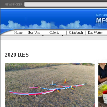
Home
über Uns
Galerie
Gästebuch
Das Wetter
2020 RES